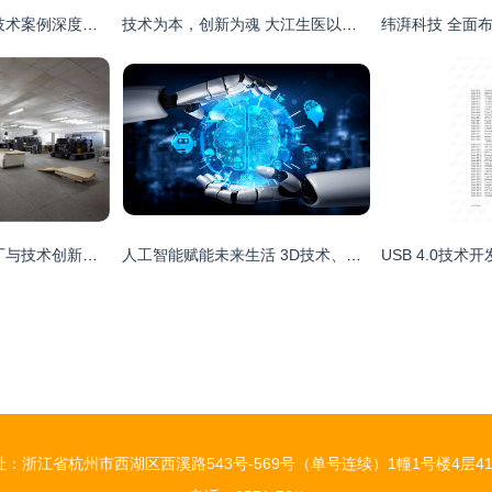
认知智能发展 典型技术案例深度解析
技术为本，创新为魂 大江生医以卓越技术优势筑牢酵素代加工产品坚实根基
凯迅惠商 以独立工厂与技术创新，打造二维码防伪与防窜货一体化解决方案
人工智能赋能未来生活 3D技术、机器人开发与数据挖掘的融合创新
址：浙江省杭州市西湖区西溪路543号-569号（单号连续）1幢1号楼4层41